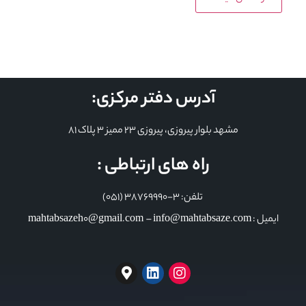
آدرس دفتر مرکزی:
مشهد بلوار پیروزی، پیروزی 23 ممیز 3 پلاک 81
راه های ارتباطی :
تلفن: 3-38769990 (051)
ایمیل : mahtabsazeh0@gmail.com – info@mahtabsaze.com