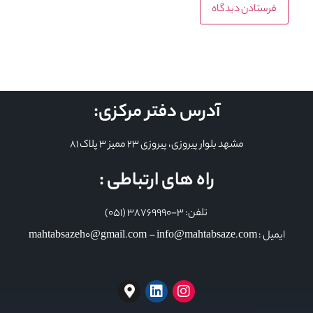
آدرس دفتر مرکزی:
مشهد بلوار پیروزی، پیروزی 23 ممیز 3 پلاک 81
راه های ارتباطی :
تلفن: 3-38769990 (051)
ایمیل : mahtabsazeh0@gmail.com – info@mahtabsaze.com