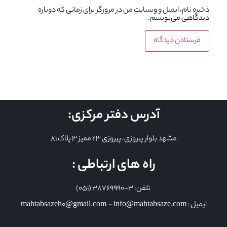
ذخیره نام، ایمیل و وبسایت من در مرورگر برای زمانی که دوباره
دیدگاهی می‌نویسم.
آدرس دفتر مرکزی:
مشهد بلوار پیروزی، پیروزی 23 ممیز 3 پلاک 81
راه های ارتباطی :
تلفن: 3-38769990 (051)
ایمیل : mahtabsazeh0@gmail.com – info@mahtabsaze.com