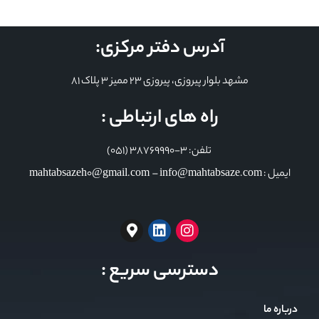
آدرس دفتر مرکزی:
مشهد بلوار پیروزی، پیروزی 23 ممیز 3 پلاک 81
راه های ارتباطی :
تلفن: 3-38769990 (051)
ایمیل : mahtabsazeh0@gmail.com – info@mahtabsaze.com
دسترسی سریع :
درباره ما