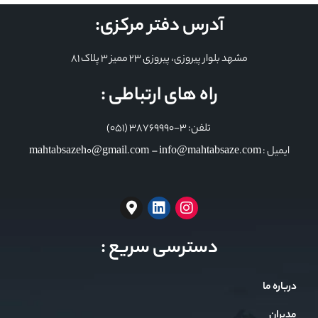
آدرس دفتر مرکزی:
مشهد بلوار پیروزی، پیروزی 23 ممیز 3 پلاک 81
راه های ارتباطی :
تلفن: 3-38769990 (051)
ایمیل : mahtabsazeh0@gmail.com – info@mahtabsaze.com
دسترسی سریع :
درباره ما
مدیران