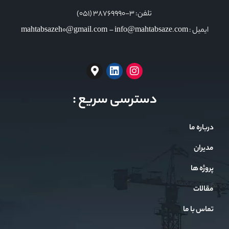
تلفن: 3-38769990 (051)
ایمیل : mahtabsazeh0@gmail.com – info@mahtabsaze.com
دسترسی سریع :
درباره ما
مدیران
پروژه ها
مقالات
تماس با ما