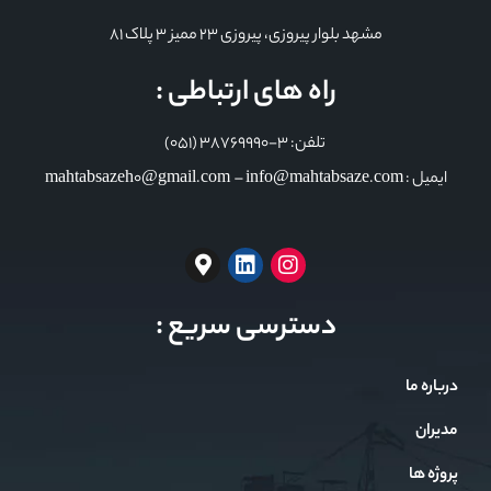
مشهد بلوار پیروزی، پیروزی 23 ممیز 3 پلاک 81
راه های ارتباطی :
تلفن: 3-38769990 (051)
ایمیل : mahtabsazeh0@gmail.com – info@mahtabsaze.com
دسترسی سریع :
درباره ما
مدیران
پروژه ها