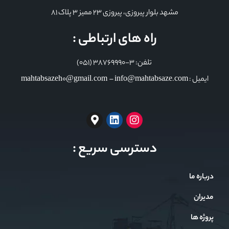
مشهد بلوار پیروزی، پیروزی 23 ممیز 3 پلاک 81
راه های ارتباطی :
تلفن: 3-38769990 (051)
ایمیل : mahtabsazeh0@gmail.com – info@mahtabsaze.com
دسترسی سریع :
درباره ما
مدیران
پروژه ها