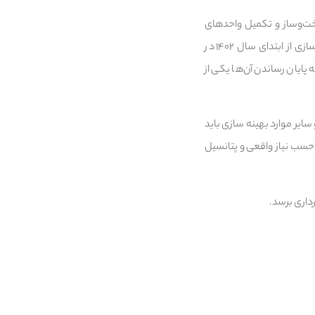
خت‌وساز و تکمیل واحدهای
مسکونی با کمک فناوری‌های نوین به بهترین نحو به انجام برسد، گفت: در حال حاضر ۸۰ پروژه هوشمندسازی از ابتدای سال ۱۴۰۲ در
 پایان رساندن آن‌ها یکی از
یر موارد بهینه سازی باید
وجه ویژه قرار گیرد گفت: برنامه عملیاتی شرکت‌های تابعه در سال ۱۴۰۳ باید بر حسب نیاز واقعی و پتانسیل