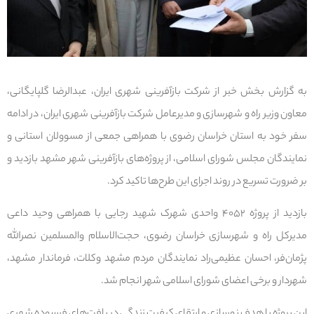
به گزارش بخش خبر از شرکت بازآفرینی شهری ایران، عبدالرضا گلپایگانی،
معاون وزیر راه و شهرسازی و مدیرعامل شرکت بازآفرینی شهری ایران، در ادامه
سفر خود به استان خراسان رضوی با همراهی جمعی از مسوولان استانی و
نمایندگان مجلس شورای اسلامی، از پروژه‌های بازآفرینی شهر مشهد بازدید و
بر ضرورت تسریع در روند اجرای این طرح‌ها تاکید کرد.
بازدید از پروژه ۴۰۵۲ واحدی شهرک شهید رجایی با همراهی وحید داعی
مدیرکل راه و شهرسازی خراسان رضوی، حجت‌الاسلام والمسلمین نصرالله
پژمان‌فر، احسان عظیمی‌راد نمایندگان مردم مشهد وکلات، فرماندار مشهد،
شهردار و برخی اعضای شورای اسلامی شهر انجام شد.