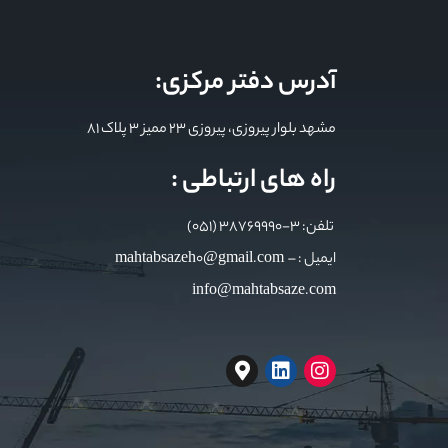
آدرس دفتر مرکزی:
مشهد بلوار پیروزی، پیروزی 23 ممیز 3 پلاک 81
راه های ارتباطی :
تلفن: 3-38769990 (051)
ایمیل : mahtabsazeh0@gmail.com –
info@mahtabsaze.com