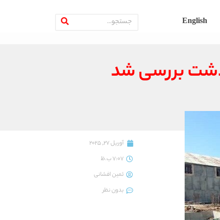
English
آوریل 27, 2025
7:07 ب.ظ
ثمین افشانی
بدون نظر