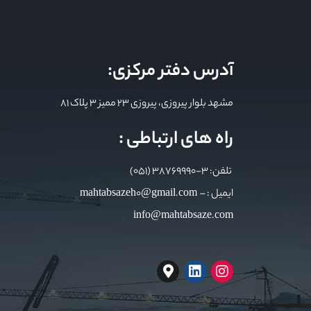
آدرس دفتر مرکزی:
مشهد بلوار پیروزی، پیروزی 23 ممیز 3 پلاک 81
راه های ارتباطی :
تلفن: 3-38769990 (051)
ایمیل : mahtabsazeh0@gmail.com –
info@mahtabsaze.com