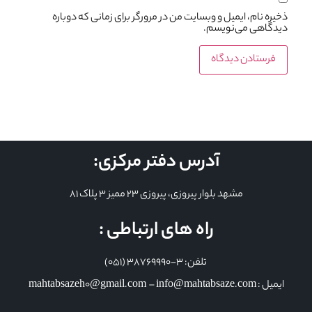
ذخیره نام، ایمیل و وبسایت من در مرورگر برای زمانی که دوباره
دیدگاهی می‌نویسم.
آدرس دفتر مرکزی:
مشهد بلوار پیروزی، پیروزی 23 ممیز 3 پلاک 81
راه های ارتباطی :
تلفن: 3-38769990 (051)
ایمیل : mahtabsazeh0@gmail.com – info@mahtabsaze.com