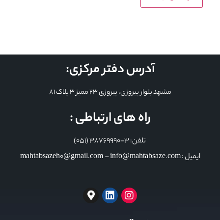
آدرس دفتر مرکزی:
مشهد بلوار پیروزی، پیروزی 23 ممیز 3 پلاک 81
راه های ارتباطی :
تلفن: 3-38769990 (051)
ایمیل : mahtabsazeh0@gmail.com – info@mahtabsaze.com