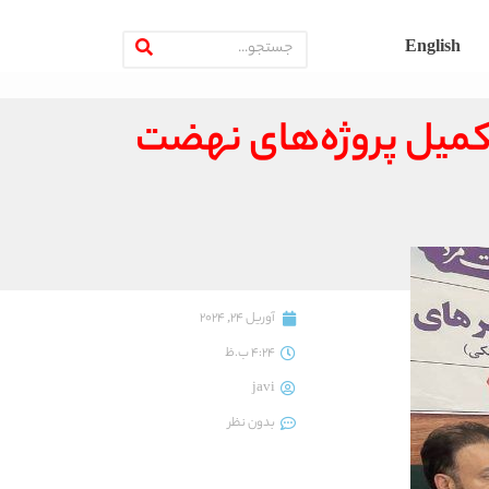
English
کمیل پروژه‌های نهضت
آوریل 24, 2024
4:24 ب.ظ
javi
بدون نظر