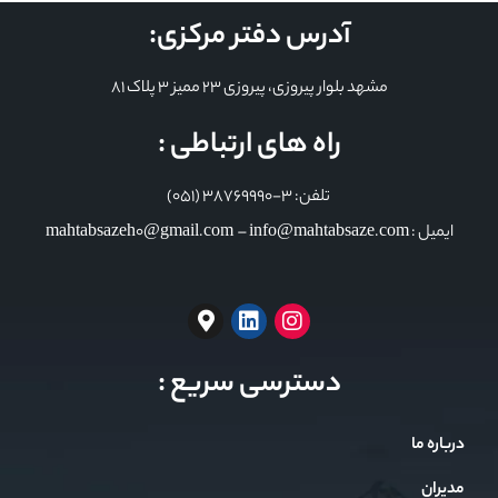
آدرس دفتر مرکزی:
مشهد بلوار پیروزی، پیروزی 23 ممیز 3 پلاک 81
راه های ارتباطی :
تلفن: 3-38769990 (051)
ایمیل : mahtabsazeh0@gmail.com – info@mahtabsaze.com
دسترسی سریع :
درباره ما
مدیران