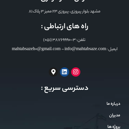
مشهد بلوار پیروزی، پیروزی 23 ممیز 3 پلاک 81
راه های ارتباطی :
تلفن: 3-38769990 (051)
ایمیل : mahtabsazeh0@gmail.com – info@mahtabsaze.com
دسترسی سریع :
درباره ما
مدیران
پروژه ها