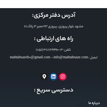
آدرس دفتر مرکزی:
مشهد بلوار پیروزی، پیروزی 23 ممیز 3 پلاک 81
راه های ارتباطی :
تلفن: 3-38769990 (051)
ایمیل : mahtabsazeh0@gmail.com – info@mahtabsaze.com
دسترسی سریع :
درباره ما