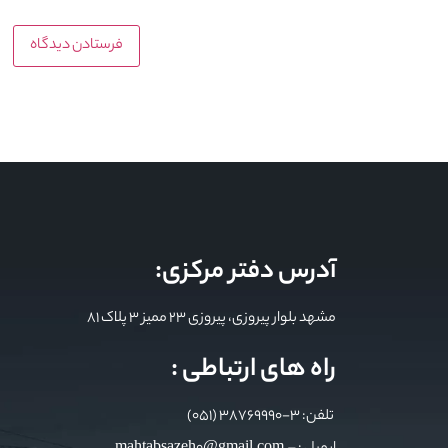
آدرس دفتر مرکزی:
مشهد بلوار پیروزی، پیروزی 23 ممیز 3 پلاک 81
راه های ارتباطی :
تلفن: 3-38769990 (051)