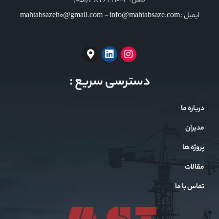
تلفن: 3-38769990 (051)
ایمیل : mahtabsazeh0@gmail.com – info@mahtabsaze.com
دسترسی سریع :
درباره ما
مدیران
پروژه ها
مقالات
تماس با ما