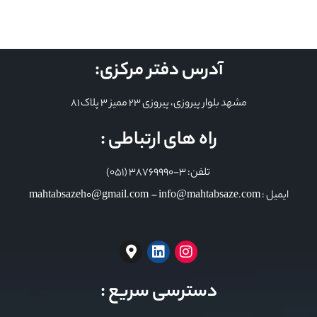
آدرس دفتر مرکزی:
مشهد بلوار پیروزی، پیروزی 23 ممیز 3 پلاک 81
راه های ارتباطی :
تلفن: 3-38769990 (051)
ایمیل : mahtabsazeh0@gmail.com – info@mahtabsaze.com
دسترسی سریع :