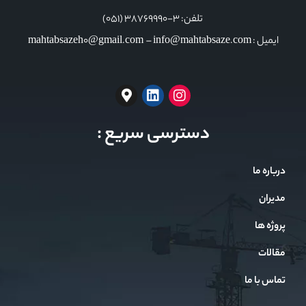
تلفن: 3-38769990 (051)
ایمیل : mahtabsazeh0@gmail.com – info@mahtabsaze.com
دسترسی سریع :
درباره ما
مدیران
پروژه ها
مقالات
تماس با ما