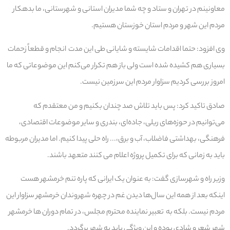
معاونینم در تهران و ستاد و چه شما مدیران استانی و شهرستانی، ما بدهکار
مردم این شهر و مردم استان خوزستان هستیم.
وی افزود: حتما اقدامات شایسته و شایانی طی این مدت انجام و قطعاً زحمات
بسیاری هم کشیده شده است ولی باز هم تکرار می‌کنم این موضوعاتی که ما
امروز بررسی کردیم سزاوار مردم این سرزمین نیست.
صادق تاکید کرد: پس باید تلاش صد چندان بکنیم و من معتقدم که
می‌توانیم در حوزه‌های ریلی، جاده‌ای، بندری و سایر موضوعات اقتصادی،
فرهنگی، بهداشتی فاضلاب، آب و برق،.‌.. راه حلی پیدا کنیم. اما مدیران مربوطه
باید به زمانی که برای تکمیل پروژه اعلام می کنند متعهد باشند.
وزیر راه و شهرسازی گفت: به عنوان یک ایرانی که پاره تنم خرمشهر هست
اینکه بعد از همه این سال‌ها دیدن غم در چهره شهروندان خرمشهر سزاوار این
مردم نیست. بلکه به تعبیر نماینده محترم مجلس، در تمام دوران ها خرمشهر
شهر شعر و شادی بوده و این ویژگی باید به شهر برگردد.