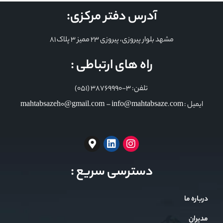
آدرس دفتر مرکزی:
مشهد بلوار پیروزی، پیروزی 23 ممیز 3 پلاک 81
راه های ارتباطی :
تلفن: 3-38769990 (051)
ایمیل : mahtabsazeh0@gmail.com – info@mahtabsaze.com
دسترسی سریع :
درباره ما
مدیران