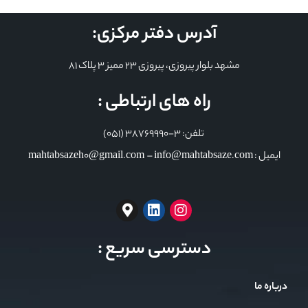
آدرس دفتر مرکزی:
مشهد بلوار پیروزی، پیروزی 23 ممیز 3 پلاک 81
راه های ارتباطی :
تلفن: 3-38769990 (051)
ایمیل : mahtabsazeh0@gmail.com – info@mahtabsaze.com
دسترسی سریع :
درباره ما