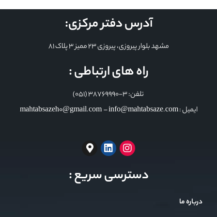
آدرس دفتر مرکزی:
مشهد بلوار پیروزی، پیروزی 23 ممیز 3 پلاک 81
راه های ارتباطی :
تلفن: 3-38769990 (051)
ایمیل : mahtabsazeh0@gmail.com – info@mahtabsaze.com
دسترسی سریع :
درباره ما