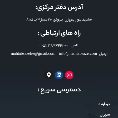
آدرس دفتر مرکزی:
مشهد بلوار پیروزی، پیروزی 23 ممیز 3 پلاک 81
راه های ارتباطی :
تلفن: 3-38769990 (051)
ایمیل : mahtabsazeh0@gmail.com – info@mahtabsaze.com
دسترسی سریع :
درباره ما
مدیران