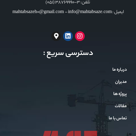
تلفن: 3-38769990 (051)
ایمیل : mahtabsazeh0@gmail.com – info@mahtabsaze.com
دسترسی سریع :
درباره ما
مدیران
پروژه ها
مقالات
تماس با ما