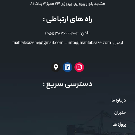
مشهد بلوار پیروزی، پیروزی 23 ممیز 3 پلاک 81
راه های ارتباطی :
تلفن: 3-38769990 (051)
ایمیل : mahtabsazeh0@gmail.com – info@mahtabsaze.com
دسترسی سریع :
درباره ما
مدیران
پروژه ها