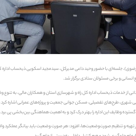
ضوی)، جلسه‌ای با حضور وحید داعی مدیرکل، سیدمجید اسکویی ذیحساب اداره کل
انسانی و برخی مسئولان ستادی برگزار شد.
ی از خدمات ذیحساب اداره کل راه و شهرسازی استان و همکاران مالی، به تنوع وظ
نی شهری، طرح‌های تفصیلی، مسکن جوانی جمعیت و پروژه‌های عمرانی اشاره کرد 
گسترده وظایف این اداره را بهتر درک کرد و به اهمیت هماهنگی بین‌بخشی پی برد.
ر تهیه و تنظیم صورت‌وضعیت‌ها، افزود: هر صورت‌ وضعیت باید بیانگر عملکرد واقع