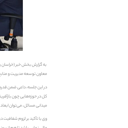
به گزارش بخش خبر (خراسان ر
معاون توسعه مدیریت و منابع 
در این جلسه، داعی ضمن قدردان
کل در حوزه‌هایی چون بازآفری
میدانی مسائل، می‌توان ابعاد 
وی با تأکید بر لزوم شفافیت د