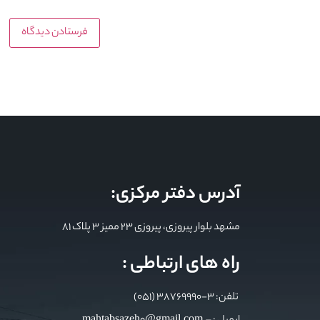
آدرس دفتر مرکزی:
مشهد بلوار پیروزی، پیروزی 23 ممیز 3 پلاک 81
راه های ارتباطی :
تلفن: 3-38769990 (051)