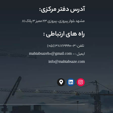
آدرس دفتر مرکزی:
مشهد بلوار پیروزی، پیروزی 23 ممیز 3 پلاک 81
راه های ارتباطی :
تلفن: 3-38769990 (051)
ایمیل : mahtabsazeh0@gmail.com –
info@mahtabsaze.com