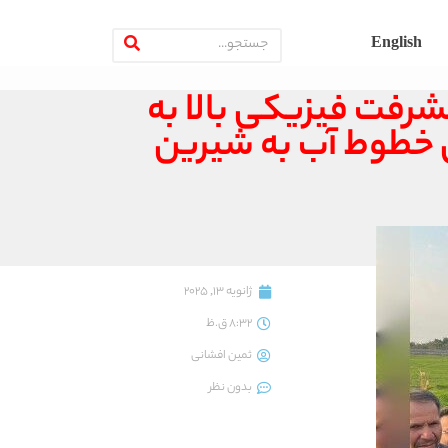
English
شرفت فیزیکی بالا به
ال خطوط آب به شیرین
ژانویه 13, 2025
8:32 ق.ظ
ثمین افشانی
بدون نظر