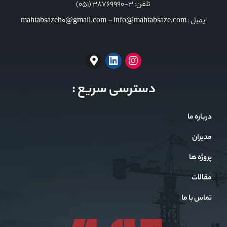
تلفن: 3-38769990 (051)
ایمیل : mahtabsazeh0@gmail.com – info@mahtabsaze.com
دسترسی سریع :
درباره ما
مدیران
پروژه ها
مقالات
تماس با ما