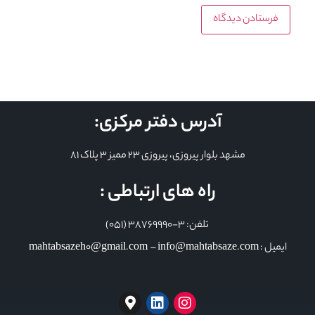
آدرس دفتر مرکزی:
مشهد بلوار پیروزی، پیروزی 23 ممیز 3 پلاک 81
راه های ارتباطی :
تلفن: 3-38769990 (051)
ایمیل : mahtabsazeh0@gmail.com – info@mahtabsaze.com