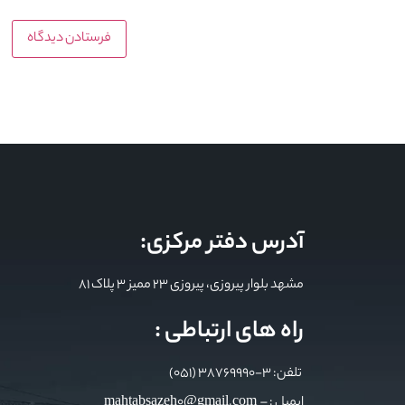
آدرس دفتر مرکزی:
مشهد بلوار پیروزی، پیروزی 23 ممیز 3 پلاک 81
راه های ارتباطی :
تلفن: 3-38769990 (051)
ایمیل : mahtabsazeh0@gmail.com –