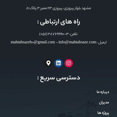
مشهد بلوار پیروزی، پیروزی 23 ممیز 3 پلاک 81
راه های ارتباطی :
تلفن: 3-38769990 (051)
ایمیل : mahtabsazeh0@gmail.com – info@mahtabsaze.com
دسترسی سریع :
درباره ما
مدیران
پروژه ها