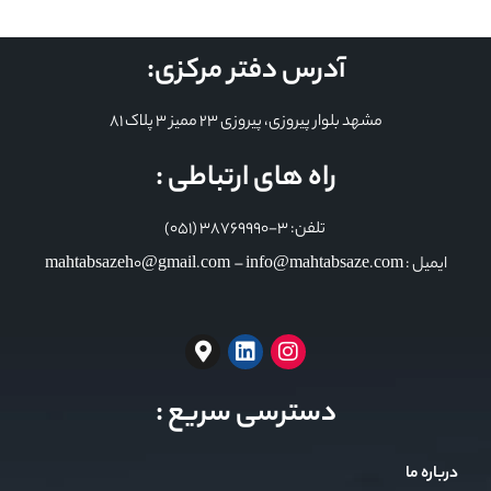
آدرس دفتر مرکزی:
مشهد بلوار پیروزی، پیروزی 23 ممیز 3 پلاک 81
راه های ارتباطی :
تلفن: 3-38769990 (051)
ایمیل : mahtabsazeh0@gmail.com – info@mahtabsaze.com
دسترسی سریع :
درباره ما