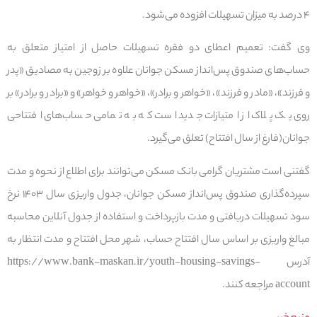
۴ درصد به میزان تسهیلات افزوده می‌شود.
وی گفت: تعمیم اعطای دو فقره تسهیلات حاصل از امتیاز متعلق به
حساب‌های صندوق پس‌انداز مسکن جوانان علاوه بر زوجین به مصادیق «پدر
و فرزند»، «مادر و فرزند»، «خواهر و برادر»، «خواهر و خواهر» و «برادر و برادر» بر
روی یک پلاک از امتیازات جدید است که به تمامی حساب‌های افتتاحی
جوانان(فارغ از سال افتتاح) تعلق می‌گیرد.
گفتنی است مشتریان گرامی بانک مسکن می‌توانند برای اطلاع از نحوه و مدت
سپرده‌گذاری صندوق پس‌انداز مسکن جوانان، جدول واریزی سال ۱۴۰۳ نرخ
سود تسهیلات دریافتی و مدت بازپرداخت و استفاده از جدول آنلاین محاسبه
مبالغ واریزی بر اساس سال افتتاح حساب، شهر محل افتتاح و مدت انتظار به
آدرس https://www.bank-maskan.ir/youth-housing-savings-
account مراجعه کنند.