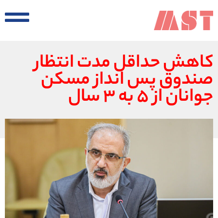
کاهش حداقل مدت انتظار
صندوق پس انداز مسکن
جوانان از ۵ به ۳ سال