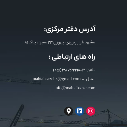
آدرس دفتر مرکزی:
مشهد بلوار پیروزی، پیروزی 23 ممیز 3 پلاک 81
راه های ارتباطی :
تلفن: 3-38769990 (051)
ایمیل : mahtabsazeh0@gmail.com –
info@mahtabsaze.com