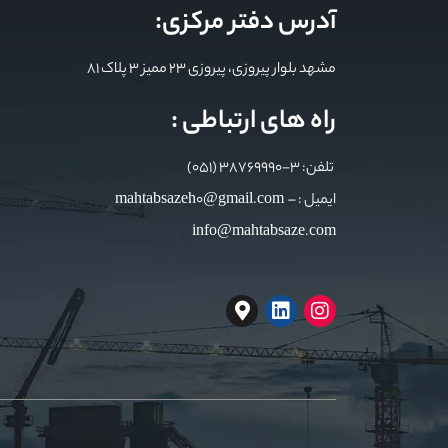
آدرس دفتر مرکزی:
مشهد بلوار پیروزی، پیروزی 23 ممیز 3 پلاک 81
راه های ارتباطی :
تلفن: 3-38769990 (051)
ایمیل : mahtabsazeh0@gmail.com –
info@mahtabsaze.com