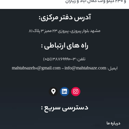
و 230 کیلو ولت کمال آباد و زیاران
آدرس دفتر مرکزی:
مشهد بلوار پیروزی، پیروزی 23 ممیز 3 پلاک 81
راه های ارتباطی :
تلفن: 3-38769990 (051)
ایمیل : mahtabsazeh0@gmail.com – info@mahtabsaze.com
دسترسی سریع :
درباره ما