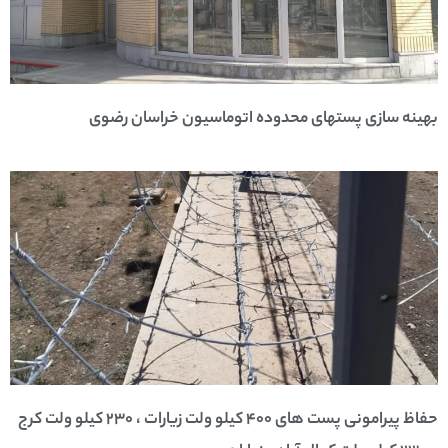
بهینه سازی پستهای محدوده اتوماسیون خراسان رضوی
حفاظ پیرامونی پست های 400 کیلو ولت زیارات ، 230 کیلو ولت کرج